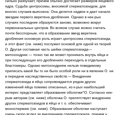
сильно разбухает, причем обычно достигает размеров яйцевого
ядра. Судьба центросомы, вносимой сперматозоидом, для
многих случаев выяснена. Она делится надвое и дает начало
звездам первого веретена дробления. Однако в нек-рых
случаях последние образуются заново, возможно вокруг
первоначальных центров. Во всяком случае можно считать
почти бесспорным, что в образовании звезд веретена
дробления основную роль играет центросома сперматозоида,
и этот факт (см. ниже) послужил основой для одной из теорий
О. Другая составная часть шейки сперматозоида—
митохондрии — точно так же может проникать внутрь яйца и
при последующих его дроблениях переходить в отдельные
бластомеры. Однако митохондриям нельзя повидимому
приписать какой бы то ни было особой роли ни в явлении О. ни
в передаче наследственных свойств.— Внедрение
сперматозоида в яйцо сопровождается рядом других
изменений яйца помимо описанных, из к-рых наибольший
интерес представляет образование оболочки^О. Согласно нек-
рым авторам (см. ниже) оболочка О. препятствует внедрению
других сперматозоидов в яйцо и т. о. обеспечивает
моноспермию (см. ниже). Образование оболочки наступает
очень скоро вслед за внедрением сперматозоида, причем у