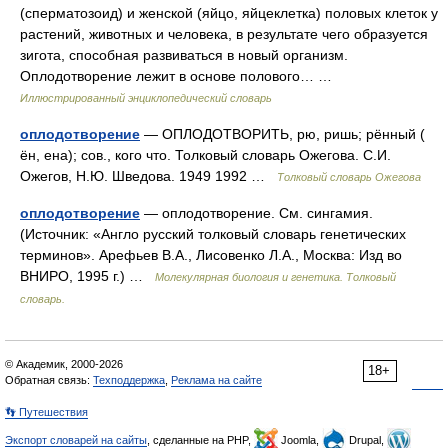
(сперматозоид) и женской (яйцо, яйцеклетка) половых клеток у
растений, животных и человека, в результате чего образуется
зигота, способная развиваться в новый организм.
Оплодотворение лежит в основе полового… …
Иллюстрированный энциклопедический словарь
оплодотворение
— ОПЛОДОТВОРИТЬ, рю, ришь; рённый (
ён, ена); сов., кого что. Толковый словарь Ожегова. С.И.
Ожегов, Н.Ю. Шведова. 1949 1992 …
Толковый словарь Ожегова
оплодотворение
— оплодотворение. См. сингамия.
(Источник: «Англо русский толковый словарь генетических
терминов». Арефьев В.А., Лисовенко Л.А., Москва: Изд во
ВНИРО, 1995 г.) …
Молекулярная биология и генетика. Толковый
словарь.
© Академик, 2000-2026
18+
Обратная связь:
Техподдержка
,
Реклама на сайте
👣 Путешествия
Экспорт словарей на сайты
, сделанные на PHP,
Joomla,
Drupal,