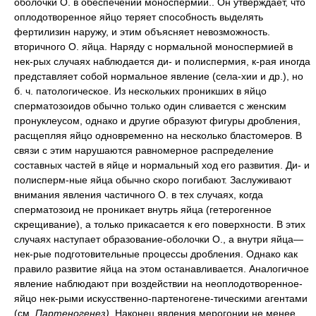
оболочки О. в обеспечении моноспермии.. Он утверждает, что
оплодотворенное яйцо теряет способность выделять
фертилизин наружу, и этим объясняет невозможность.
вторичного О. яйца. Наряду с нормальной моноспермией в
нек-рых случаях наблюдается ди- и полиспермия, к-рая иногда
представляет собой нормальное явление (села-хии и др.), но
б. ч. патологическое. Из нескольких проникших в яйцо
сперматозоидов обычно только один сливается с женским
пронуклеусом, однако и другие образуют фигуры дробления,
расщепляя яйцо одновременно на несколько бластомеров. В
связи с этим нарушаются равномерное распределение
составных частей в яйце и нормальный ход его развития. Ди- и
полисперм-ные яйца обычно скоро погибают. Заслуживают
внимания явления частичного О. в тех случаях, когда
сперматозоид не проникает внутрь яйца (гетерогенное
скрещивание), а только прикасается к его поверхности. В этих
случаях наступает образование-оболочки О., а внутри яйца—
нек-рые подготовительные процессы дробления. Однако как
правило развитие яйца на этом останавливается. Аналогичное
явление наблюдают при воздействии на неоплодотворенное-
яйцо нек-рыми искусственно-партеногене-тическими агентами
(см.
Партеногенез).
Наконец явления мерогонии не менее