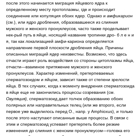
после этого начинается миграция яйцевого ядра к
определенному месту протоплазмы, где и происходит
соединение или копуляция обоих ядер. Однако и
амфикарион
(см.), или ядро дробления, образовавшееся из слияния
мужского и женского пронуклеусов, часто также проделывает
нек-рый путь в яйце, носящий название тропинки дро- б л е н и
я, так как локализацией амфи-кариона определяется
направление первой плоскости дробления яйца. Причины
описанных миграций ядер неизвестны. Возможно, что здесь
отчасти играют роль воздействия со стороны цитоплазмы яйца,
отчасти—взаимное притяжение мужского и женского
пронуклеусов. Характер изменений, претерпеваемых
сперматозоидом и яйцом, зависит также от степени зрелости
яйца. В тех случаях, когда к моменту внедрения сперматозоида
в яйце еще не закончились процессы созревания (см.
Овуляция),
сперматозоид дает толчок образованию обоих
полярных или направительных телец (или же второго, если
первое уже выделилось перед О., напр. у Amphioxus), и только
после этого наступают описанные выше процессы. В связи с
этим и сперматозоид успевает претерпеть более резкие
изменения до слияния с женским пронуклеусом—головка его