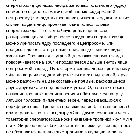
сперматозоид целиком, иногда же только головка его (ядро)
совместно с цитоплазматической частью, содержащей
центросому (и иногда митохондрии); известны однако и такие
случаи, когда в яйцо проникает одна только головка
сперматозоида. Т. о. важнейшую роль в процессах,
разыгрывающихся в яйце после внедрения сперматозоида,
можно лриписать ядру последнего и центросоме. Эти
процессы довольно тщательно описаны для многих видов
животных. Проникшая внутрь яйца головка сперматозоида
поворачивается на 180° и продвигается дальше внутрь яйца
центросомой вперед. Путь сперматозоида через протоплазму
яйца до встречи с ядром яйцеклетки имеет вид кривой, к-рую
можно разложить на две составные прямые, расходящиеся
друг с другом часто под большим углом. Одна из них носит
название тропинки проникновения и обозначается напр. у
лягушки полоской пигментных зерен, передвигающихся с
периферии яйца. Тропинка проникновения б. ч. направлена б.
или м. радиально, т. е. к центру яйца. Другая составная часть
траектории сперматозоида носит название тропинки к о-п у л я
ц и и. Яйцевое ядро обычно остается в покое до тех пор, пока
не обозначится направление тропинки копуляции, и лишь