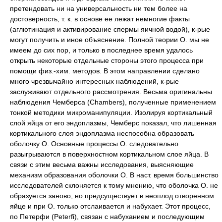
претендовать ни на универсальность ни тем более на
достоверность, т. к. в основе ее лежат немногие факты
(аглютинация и активирование спермы яичной водой), к-рые
могут получить и иное объяснение. Полной теории О. мы не
имеем до сих пор, и только в последнее время удалось
открыть некоторые отдельные стороны этого процесса при
помощи физ.-хим. методов. В этом направлении сделано
много чрезвычайно интересных наблюдений, к-рые
заслуживают отдельного рассмотрения. Весьма оригинальны
наблюдения Чемберса (Chambers), полученные применением
тонкой методики микроманипуляции. Изолируя кортикальный
слой яйца от его эндоплазмы, Чемберс показал, что лишенная
кортикального слоя эндоплазма неспособна образовать
оболочку О. Основные процессы О. следовательно
разыгрываются в поверхностном кортикальном слое яйца. В
связи с этим весьма важны исследования, выясняющие
механизм образования оболочки О. В наст. время большинство
исследователей склоняется к тому мнению, что оболочка О. не
образуется заново, но предсуществует в неоплод отворенном
яйце и при О. только отслаивается и набухает. Этот процесс,
по Петерфи (Peterfi), связан с набуханием и последующим