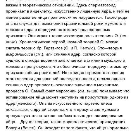
важны в теоретическом отношении. Здесь сперматозоид
проникает в яйцеклетку, искусственно лишенную ядра, и тем не
менее развитие яйца практически не нарушается. Такого рода
опыты служат для выяснения сравнительной роли мужского и
женского ядра в передаче потомству наследственных
признаков. Они играют также известную роль в теориях О. (см.
ниже). Хронологически первой научной теорией О. можно
считать теорию бр. Гертвигов (О. и R. Hertwig). Это—теория
амфимиксиса
(см.), или слияния ядер, согласно которой
сущность оплодотворения заключается в слиянии мужского и
женского пронуклеусов, что обеспечивает передачу потомству
признаков обоих родителей. Не отрицая огромного значения
этого явления для явлений наследственности, нельзя однако
слиянию ядер приписать основное значение в механизме
процесса О. Самый факт мерогонии (см. выше) показывает, что
активирование яйца может наступить ив присутствии одного из
ядер (женского). Опыты искусственного партеногенеза
показывают, с другой стороны, что и присутствие мужского
пронуклеуса точно так же необязательно для активирования
яйца.—Другая теория, также морфологическая, принадлежит
Бовери (Boveri). Он исходит из того факта, что яйцо нормально