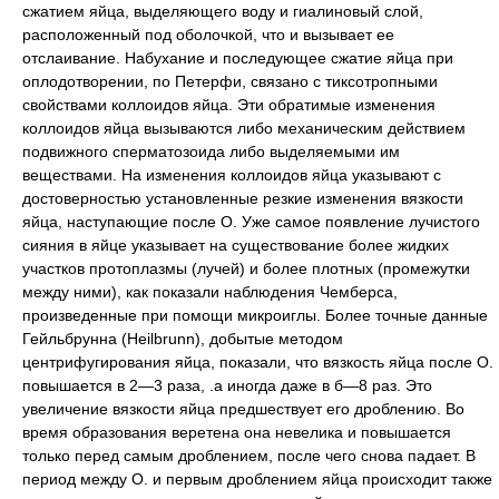
сжатием яйца, выделяющего воду и гиалиновый слой,
расположенный под оболочкой, что и вызывает ее
отслаивание. Набухание и последующее сжатие яйца при
оплодотворении, по Петерфи, связано с тиксотропными
свойствами коллоидов яйца. Эти обратимые изменения
коллоидов яйца вызываются либо механическим действием
подвижного сперматозоида либо выделяемыми им
веществами. На изменения коллоидов яйца указывают с
достоверностью установленные резкие изменения вязкости
яйца, наступающие после О. Уже самое появление лучистого
сияния в яйце указывает на существование более жидких
участков протоплазмы (лучей) и более плотных (промежутки
между ними), как показали наблюдения Чемберса,
произведенные при помощи микроиглы. Более точные данные
Гейльбрунна (Heilbrunn), добытые методом
центрифугирования яйца, показали, что вязкость яйца после О.
повышается в 2—3 раза, .а иногда даже в б—8 раз. Это
увеличение вязкости яйца предшествует его дроблению. Во
время образования веретена она невелика и повышается
только перед самым дроблением, после чего снова падает. В
период между О. и первым дроблением яйца происходит также