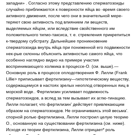
западни» . Согласно этому представлению сперматозоиды
случайно приближаются к поверхности яйца во -время своего
активного движения, после чего они в значительной мере-
теряют свою активность под влиянием ли веществ,
выделяемых яйцом, или вследствие свойственного им
положительного тигмо-таксиса, т. е. стремления прикрепиться
к-твердому субстрату. Дальнейшее проникновение
сперматозоида внутрь яйца при пониженной его подвижности
нек-рые склонны объяснить активностью самого яйца, что
особенно наглядно видно на примере участия
воспринимающего холмика в процессе-О. (см. выше).—
Основную роль в процессе оплодотворения Ф. Лилли (Frank
Lillie> приписывает фертилизину—гипотетическому веществу,
содержащемуся в настоях зрелых неоплод отворенных яиц в
морской воде.. Фертилизин усиливает подвижность
сперматозоидов, а вслед за тем вызывает их аглю-тинацию.
Лилли полагает, что фертилизин' действует привлекающим
образом на сперматозоидов. Не ограничиваясь этой весьма'.
спорной ролью фертилизина, Лилли построил целую теорию
О., основанную на существовании фертилизина (см. ниже).
Исходя из теории фертилизина, Лилли отрицает* роль