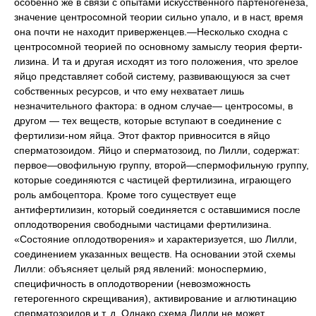
особенно же в связи с опытами искусственного партеногенеза,
значение центросомной теории сильно упало, и в наст, время
она почти не находит приверженцев.—Несколько сходна с
центросомной теорией по основному замыслу теория ферти-
лизина. И та и другая исходят из того положения, что зрелое
яйцо представляет собой систему, развивающуюся за счет
собственных ресурсов, и что ему нехватает лишь
незначительного фактора: в одном случае— центросомы, в
другом — тех веществ, которые вступают в соединение с
фертилизи-ном яйца. Этот фактор привносится в яйцо
сперматозоидом. Яйцо и сперматозоид, по Лилли, содержат:
первое—овофильную группу, второй—спермофильную группу,
которые соединяются с частицей фертилизина, играющего
роль амбоцептора. Кроме того существует еще
антифертилизин, который соединяется с оставшимися после
оплодотворения свободными частицами фертилизина.
«Состояние оплодотворения» и характеризуется, шо Лилли,
соединением указанных веществ. На основании этой схемы
Лилли: объясняет целый ряд явлений: моноспермию,
специфичность в оплодотворении (невозможность
гетерогенного скрещивания), активирование и аглютинацию
сперматозоидов и т. д. Однако схема Лилли не может