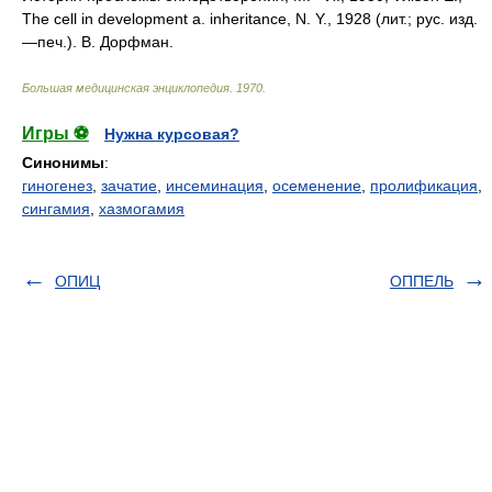
The cell in development a. inheritance, N. Y., 1928 (лит.; рус. изд.
—печ.). В. Дорфман.
Большая медицинская энциклопедия
.
1970
.
Игры ⚽
Нужна курсовая?
Синонимы
:
гиногенез
,
зачатие
,
инсеминация
,
осеменение
,
пролификация
,
сингамия
,
хазмогамия
ОПИЦ
ОППЕЛЬ