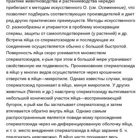
практике животноводства и растениеводства нередко
прибегают к методам искусственного О. (см.
Осеменение),
что
позволяет подбирать соответствующих производителей и дает
ряд других практических преимуществ. Методы искусственного
О. разнообразны и упираются в проблему консервации
спермы, защиты от самооплодотворения (у растений) и др.
Встреча яйца со сперматозоидом и последующее их
соединение осуществляется обычно с большой быстротой.
Поверхность яйца скоро усеивается множеством
сперматозоидов, к-рые при этом в большой мере утрачивают
свойственную им подвижность. Проникновение сперматозоида
в яйцо у многих видов осуществляется через крошечное
отверстие в яйце—микропиле. Однако известны случаи, когда
сперматозоид проникает в яйцо, минуя микропиле. У других
животных (Nereis и др.) навстречу сперматозоиду вытягивается
небольшой конический участок яйца—воспринимающий
бугорок, к-рый как бы заглатывает сперматозоид и затем
втягивается обратно внутрь яйца. Однако самым
распространенным является повиди-мому прохождение
сперматозоида через не-диференцированную оболочку яйца,
и т. о. место внедрения сперматозоида в яйцо заранее б. ч.
предсказать невозможно. В яйцо часто проникает весь