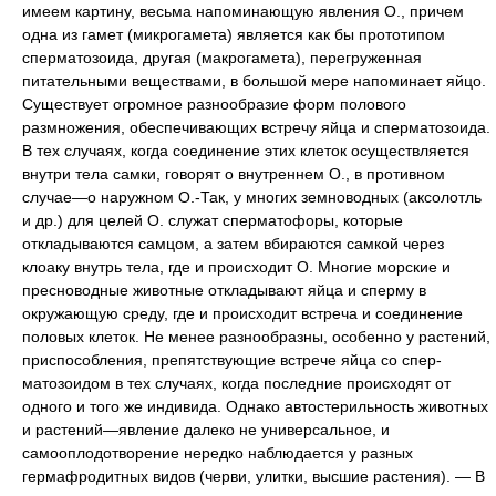
имеем картину, весьма напоминающую явления О., причем
одна из гамет (микрогамета) является как бы прототипом
сперматозоида, другая (макрогамета), перегруженная
питательными веществами, в большой мере напоминает яйцо.
Существует огромное разнообразие форм полового
размножения, обеспечивающих встречу яйца и сперматозоида.
В тех случаях, когда соединение этих клеток осуществляется
внутри тела самки, говорят о внутреннем О., в противном
случае—о наружном О.-Так, у многих земноводных (аксолотль
и др.) для целей О. служат сперматофоры, которые
откладываются самцом, а затем вбираются самкой через
клоаку внутрь тела, где и происходит О. Многие морские и
пресноводные животные откладывают яйца и сперму в
окружающую среду, где и происходит встреча и соединение
половых клеток. Не менее разнообразны, особенно у растений,
приспособления, препятствующие встрече яйца со спер-
матозоидом в тех случаях, когда последние происходят от
одного и того же индивида. Однако автостерильность животных
и растений—явление далеко не универсальное, и
самооплодотворение нередко наблюдается у разных
гермафродитных видов (черви, улитки, высшие растения). — В