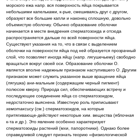
морского ежа напр. вся поверхность яйца покрывается
небольшими капельками, к-рые, смешиваясь друг с другом,
образуют все большие капли и наконец сплошную, довольно
объемистую оболочку. Обычно образование оболочки
начинается в месте внедрения сперматозоида и отсюда
распространяется дальше по всей поверхности яйца.
Существуют указания на то, что в связи с выделением
оболочки на поверхности яйца под ней образуется прозрачный
слой, что позволяет иногда яйцу (напр. лягушечьему) свободно
вращаться вокруг своей оси. Образование оболочки О.
является вполне надежным признаком наступившего О. Другим
признаком может служить указанное выше вращение яйца
(лягушка) ани-мальным (содержащим черный пигмент)
полюсом кверху. Природа сил, обеспечивающих встречу и
последующее соединение яйца со сперматозоидом,
недостаточно выяснена. Известную роль приписывают
хемотаксису
(см.) сперматозоидов, на которые
притягивающе-действуют некоторые хим. вещества (яблочная
к-та и др.). Это явление особенно характеризует
сперматозоиды растений (мхи, папоротники). Однако более
справедливой следует признать теорию «физиологической