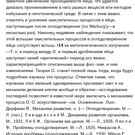
заметное увеличение проницаемости яйца, что удается
доказать проникновением в него разных веществ или методом
набухания в гипотонической среде. В связи с этим важно
отметить и усиление окислительных процессов в яйце,
наступающее после оплодотворения (по Warburg'у—в
несколько раз). Наконец недавние наблюдения показывают, что
этой вспышке окислительных процессов в оплодотворенном
яйце сопутствует вспыш-
•14
ка митогенетического излучения.
—Т. о. в период между О. и первым дроблением яйца
наступает некий «критический» период его жизни,
характеризующийся описанными выше физ.-хим. и хим.
изменениями. Теория О. станет полной лишь тогда, когда будут
подробнее изучены эти процессы. Отметим также, что
изучение этих явлений одновременно проливает свет и на
механизм деления клетки вообще и обратно—исследование
последней позволяет в известной мере заключить о механизме
процесса О. О. искусственное—см.
Осеменение.
Лит.:
Дорфман В., Механика развития, ч. 1— Оплодотворение, М.—
Л. (печ.); 3 а в адо в с к и й М., Динамика развития организма,
М., 1931; Л ё б Ж., Организм как целое, М.—-Л., 1926; Л ил л и
Ф., Проблемы оплодотворения, М.—Л., 1925; Некрасов А.,
История проблемы оплодотворения, М.—Л., 1930; Wilson E.,